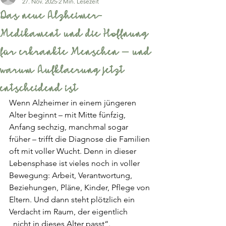
27. Nov. 2025
2 Min. Lesezeit
Das neue Alzheimer-
Medikament und die Hoffnung
für erkrankte Menschen – und
warum Aufklaerung jetzt
entscheidend ist
Wenn Alzheimer in einem jüngeren 
Alter beginnt – mit Mitte fünfzig, 
Anfang sechzig, manchmal sogar 
früher – trifft die Diagnose die Familien 
oft mit voller Wucht. Denn in dieser 
Lebensphase ist vieles noch in voller 
Bewegung: Arbeit, Verantwortung, 
Beziehungen, Pläne, Kinder, Pflege von 
Eltern. Und dann steht plötzlich ein 
Verdacht im Raum, der eigentlich 
„nicht in dieses Alter passt“.