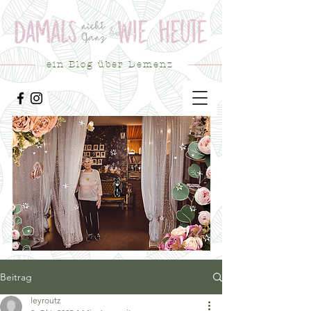
ein Blog über Demenz
Beitrag
leyroutz