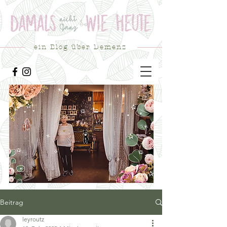
ein Blog über Demenz
Beitrag
leyroutz