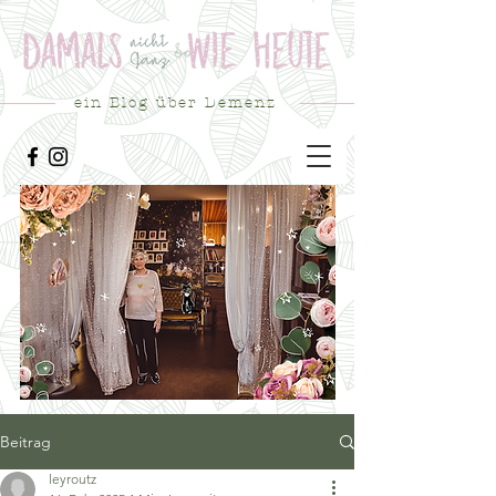
ein Blog über Demenz
Beitrag
leyroutz