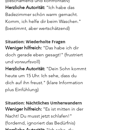
(beschämend und konfrontativ)
Herzliche Autorität:
 "Ich habe das 
Badezimmer schön warm gemacht. 
Komm, ich helfe dir beim Waschen." 
(bestimmt, aber wertschätzend)
Situation: Wiederholte Fragen
Weniger hilfreich:
 "Das habe ich dir 
doch gerade eben gesagt!" (frustriert 
und vorwurfsvoll)
Herzliche Autorität:
 "Dein Sohn kommt 
heute um 15 Uhr. Ich sehe, dass du 
dich auf ihn freust." (klare Information 
plus Einfühlung)
Situation: Nächtliches Umherwandern
Weniger hilfreich:
 "Es ist mitten in der 
Nacht! Du musst jetzt schlafen!" 
(fordernd, ignoriert das Bedürfnis)
Herzliche Autorität:
 "Ich sehe, du 