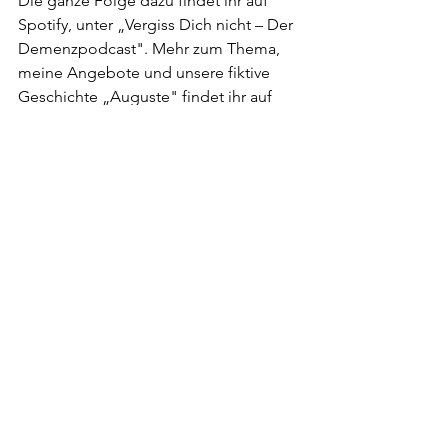
Die ganze Folge dazu findet ihr auf 
Spotify, unter „Vergiss Dich nicht – Der 
Demenzpodcast". Mehr zum Thema, 
meine Angebote und unsere fiktive 
Geschichte „Auguste" findet ihr auf 
meiner Website 
christineleyroutz.at
.
Wenn euch dieser Beitrag berührt oder 
weitergeholfen hat, teilt ihn gerne mit 
jemandem, der gerade genau das 
erlebt.