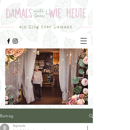
ein Blog über Demenz
Beitrag
leyroutz