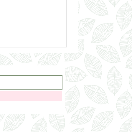
Auguste vergisst, dass sie
st