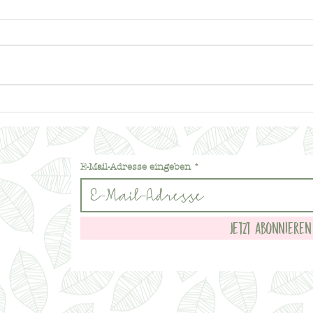
Wenn 
Wenn Worte nicht mehr reichen –
vergis
warum Menschen mit Demenz
aggressiv werden
E-Mail-Adresse eingeben
Jetzt abonnieren