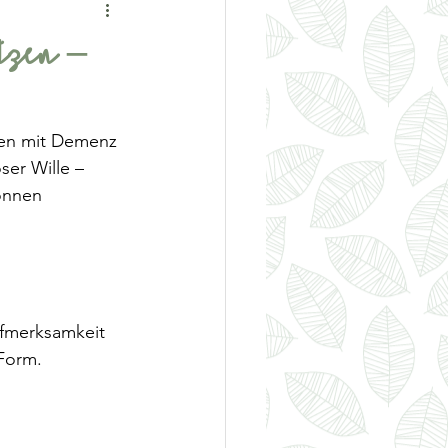
tzen –
hen mit Demenz 
ser Wille – 
önnen 
fmerksamkeit 
 Form. 