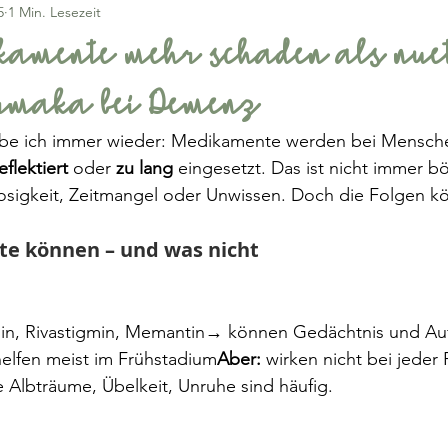
5
1 Min. Lesezeit
amente mehr schaden als nue
rmaka bei Demenz
lebe ich immer wieder: Medikamente werden bei Mensc
eflektiert
 oder 
zu lang
 eingesetzt. Das ist nicht immer bö
losigkeit, Zeitmangel oder Unwissen. Doch die Folgen k
e können – und was nicht
in, Rivastigmin, Memantin→ können Gedächtnis und Au
helfen meist im Frühstadium
Aber:
 wirken nicht bei jeder
Albträume, Übelkeit, Unruhe sind häufig.