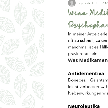
leyroutz
1. Juni 202
Wenn Medik
Psychopha
In meiner Arbeit er
oft 
zu schnell
, 
zu unr
manchmal ist es Hilf
gravierend sein.
Was Medikament
Antidementiva
Donepezil, Galantam
leicht verbessern→ 
Nebenwirkungen wie 
Neuroleptika