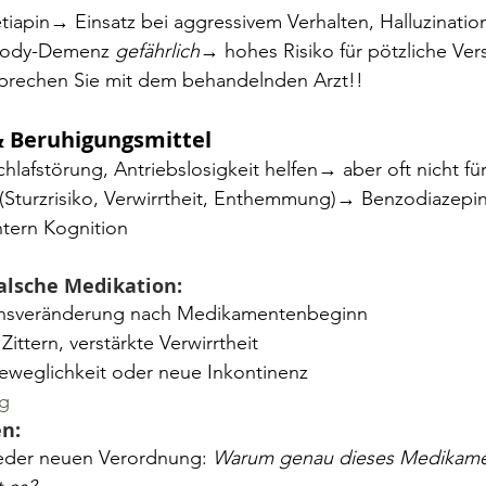
etiapin→ Einsatz bei aggressivem Verhalten, Halluzinatio
Body-Demenz 
gefährlich
→ hohes Risiko für pötzliche Ver
sprechen Sie mit dem behandelnden Arzt!!
& Beruhigungsmittel
lafstörung, Antriebslosigkeit helfen→ aber oft nicht für
Sturzrisiko, Verwirrtheit, Enthemmung)→ Benzodiazepi
htern Kognition
alsche Medikation:
ensveränderung nach Medikamentenbeginn
Zittern, verstärkte Verwirrtheit
weglichkeit oder neue Inkontinenz
g 
n:
jeder neuen Verordnung: 
Warum genau dieses Medikame