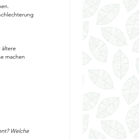
nen. 
schlechterung 
 ältere 
ne machen 
nt? Welche 