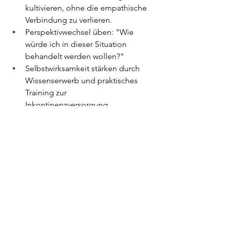
kultivieren, ohne die empathische 
Verbindung zu verlieren.
Perspektivwechsel üben: "Wie 
würde ich in dieser Situation 
behandelt werden wollen?"
Selbstwirksamkeit stärken durch 
Wissenserwerb und praktisches 
Training zur 
Inkontinenzversorgung.
Würdevolle Kommunikation über 
Inkontinenz im sozialen Umfeld
: Wie 
über Inkontinenz gesprochen wird, 
beeinflusst maßgeblich das soziale 
Stigma:
Aufklärung des erweiterten 
familiären und sozialen Umfelds 
über den Zusammenhang 
zwischen Demenz und 