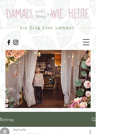
ein Blog über Demenz
Beitrag
leyroutz